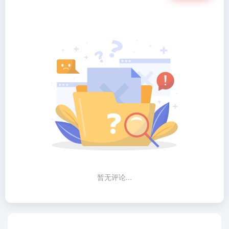
暂无评论...