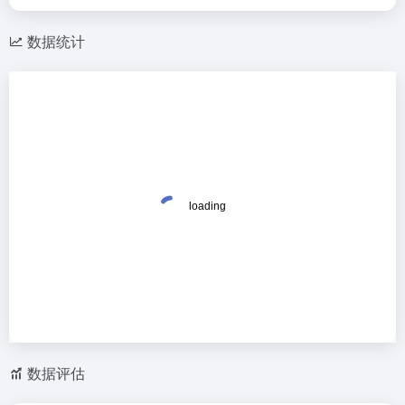
数据统计
数据评估