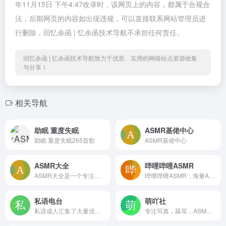
年11月15日 下午4:47收录时，该网页上的内容，都属于合规合
法，后期网页的内容如出现违规，可以直接联系网站管理员进
行删除，回忆余函 | 忆余函技术导航不承担任何责任。
回忆余函 | 忆余函技术导航致力于优质、实用的网络站点资源收集
与分享！
相关导航
助眠 重度失眠
ASMR基佬中心
助眠 重度失眠265首歌
ASMR基佬中心
ASMR大全
哔哩哔哩ASMR
ASMR大全是一个专注国内外ASMR作者介绍和音视频分享的网站，精选ASMR福利资源，专注ASMR优质内容输出，ASMR视频音频分享与交流，提供无与伦比的感知享受。
哔哩哔哩ASMR，海量ASMR视频，手机端支持定时播放关闭
私语电台
萌吖社
私语成人汇集了大量优质成人有声小说、成人主播节目,每一个寂寞夜晚,私语FM伴您左右
专注写真，舔耳，ASMR，cos，等