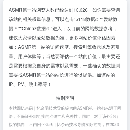
ASMR第一站浏览人数已经达到13,628，如你需要查询
该站的相关权重信息，可以点击"
5118数据
""
爱站数
据
""
Chinaz数据
"进入；以目前的网站数据参考，
建议大家请以爱站数据为准，更多网站价值评估因素
如：ASMR第一站的访问速度、搜索引擎收录以及索引
量、用户体验等；当然要评估一个站的价值，最主要还
是需要根据您自身的需求以及需要，一些确切的数据则
需要找ASMR第一站的站长进行洽谈提供。如该站的
IP、PV、跳出率等！
特别声明
本站回忆余函 | 忆余函技术导航提供的ASMR第一站都来源于网
络，不保证外部链接的准确性和完整性，同时，对于该外部链
接的指向，不由回忆余函 | 忆余函技术导航实际控制，在2023