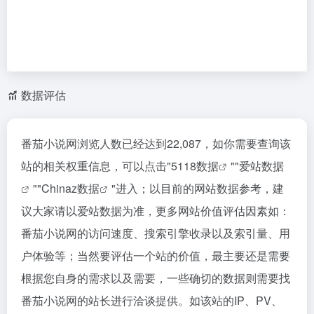
数据评估
番茄小说网浏览人数已经达到22,087，如你需要查询该
站的相关权重信息，可以点击"
5118数据
""
爱站数据
""
Chinaz数据
"进入；以目前的网站数据参考，建
议大家请以爱站数据为准，更多网站价值评估因素如：
番茄小说网的访问速度、搜索引擎收录以及索引量、用
户体验等；当然要评估一个站的价值，最主要还是需要
根据您自身的需求以及需要，一些确切的数据则需要找
番茄小说网的站长进行洽谈提供。如该站的IP、PV、