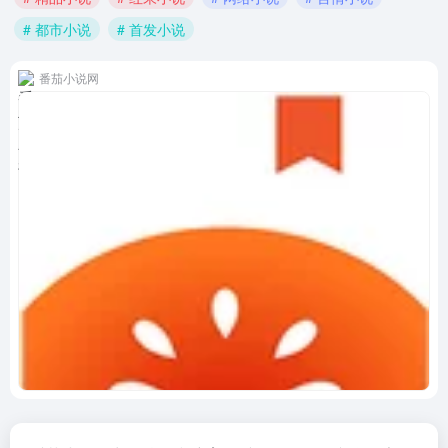
# 都市小说
# 首发小说
番茄小说网