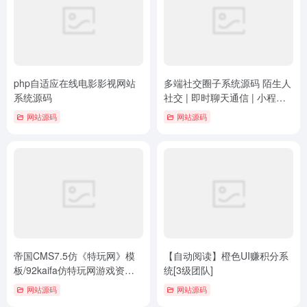
php自适应在线电影影视网站
多端社交圈子系统源码 陌生人
系统源码
社交 | 即时聊天通信 | 小程序
+H5+PC+APP等多端
网站源码
网站源码
帝国CMS7.5仿《特玩网》模
【自动阅读】橙色UI赚积分系
板/92kaifa仿特玩网游戏资讯
统[3级团队]
整站源码模板
网站源码
网站源码